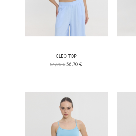
CLEO TOP
Κανονική
Τιμή
56,70 €
81,00 €
τιμή