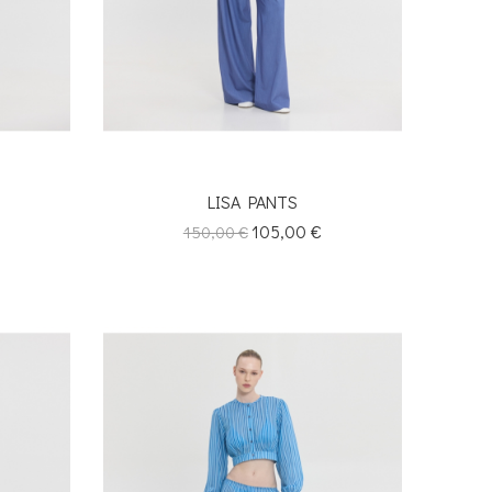
LISA PANTS
Κανονική
Τιμή
105,00 €
150,00 €
τιμή