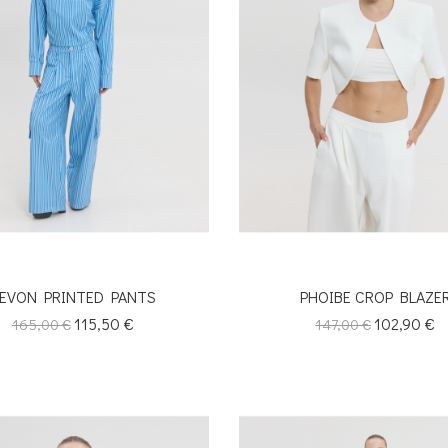
EVON PRINTED PANTS
PHOIBE CROP BLAZE
Κανονική
Τιμή
115,50 €
Κανονική
Τιμή
102,90 €
165,00 €
147,00 €
τιμή
τιμή