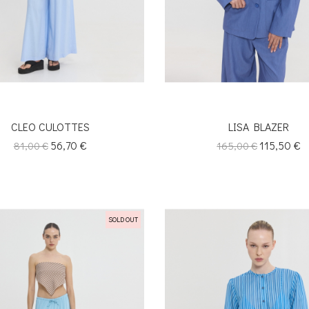
CLEO CULOTTES
LISA BLAZER
Κανονική
Τιμή
56,70 €
Κανονική
Τιμή
115,50 €
81,00 €
165,00 €
τιμή
τιμή
SOLD OUT