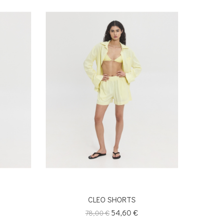
CLEO SHORTS
Κανονική
Τιμή
54,60 €
78,00 €