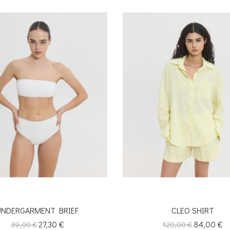
UNDERGARMENT BRIEF
CLEO SHIRT
Κανονική
Τιμή
27,30 €
Κανονική
Τιμή
84,00 €
39,00 €
120,00 €