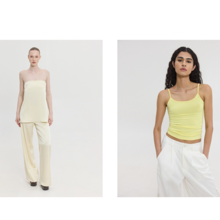
τιμή
τιμή