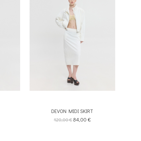
DEVON MIDI SKIRT
Κανονική
Τιμή
84,00 €
120,00 €
τιμή