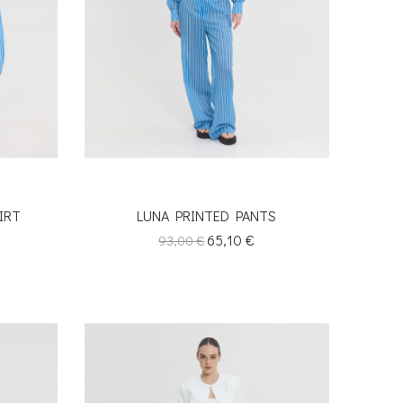
IRT
LUNA PRINTED PANTS
Κανονική
Τιμή
65,10 €
93,00 €
τιμή