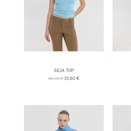
SILIA TOP
Κανονική
Τιμή
33,60 €
48,00 €
τιμή