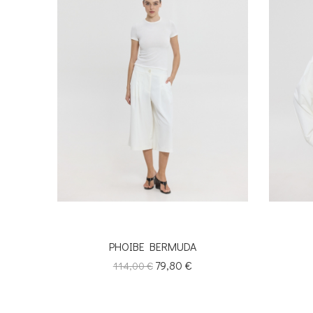
PHOIBE BERMUDA
Κανονική
Τιμή
79,80 €
114,00 €
τιμή