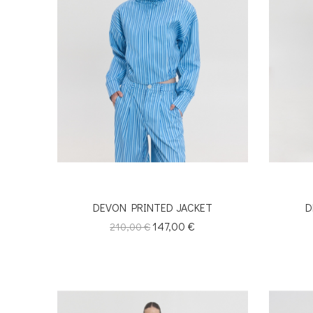
DEVON PRINTED JACKET
D
Κανονική
Τιμή
147,00 €
210,00 €
τιμή