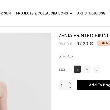
OR SUN
PROJECTS & COLLABORATIONS
ART STUDIO SSG
ZENIA PRINTED BIKINI
67,20 €
96,00 €
- 30%
STRIPES
S
M
L
SIZE
Add To Ba