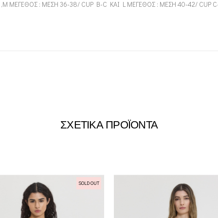
B ,M ΜΕΓΕΘΟΣ : ΜΕΣΗ 36-38/ CUP B-C KAI L ΜΕΓΕΘΟΣ : ΜΕΣΗ 40-42/ CUP C
ΣΧΕΤΙΚΑ ΠΡΟΪΟΝΤΑ
SOLD OUT