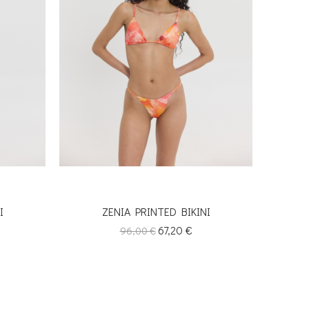
I
ZENIA PRINTED BIKINI
Κανονική
Τιμή
67,20 €
96,00 €
τιμή