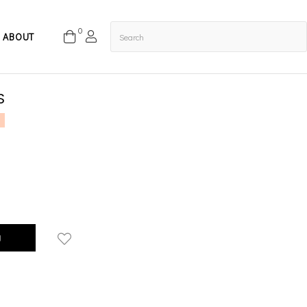
0
ABOUT
S
g