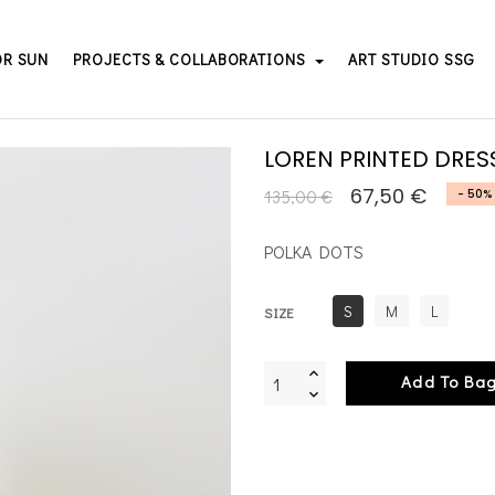
OR SUN
PROJECTS & COLLABORATIONS
ART STUDIO SSG
LOREN PRINTED DRES
67,50 €
135,00 €
- 50%
POLKA DOTS
S
M
L
SIZE
Add To Ba