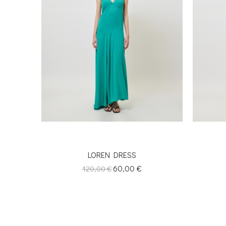
LOREN DRESS
Κανονική
Τιμή
60,00 €
120,00 €
τιμή