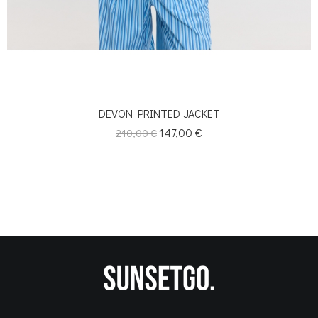
DEVON PRINTED JACKET
Κανονική
Τιμή
147,00 €
210,00 €
τιμή