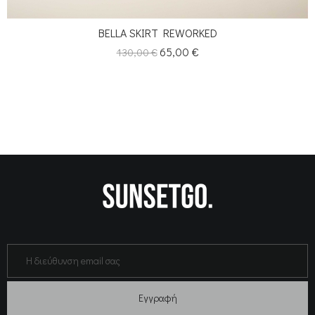
BELLA SKIRT REWORKED
Κανονική
Τιμή
65,00 €
130,00 €
τιμή
Εγγραφή