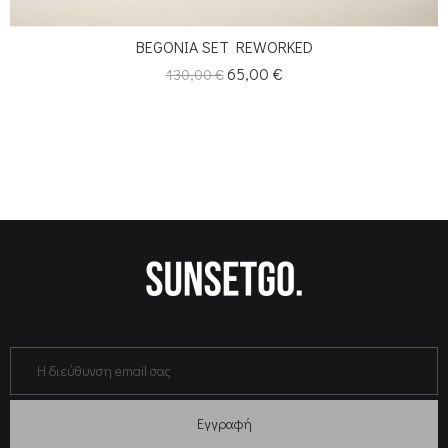
BEGONIA SET REWORKED
Κανονική
Τιμή
65,00 €
130,00 €
τιμή
Εγγραφή