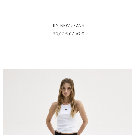
LILY NEW JEANS
Κανονική
Τιμή
67,50 €
135,00 €
τιμή