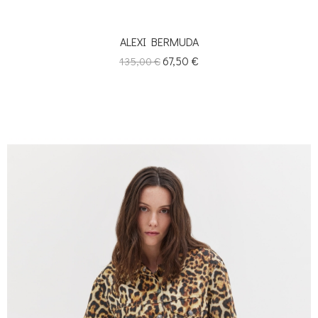
ALEXI BERMUDA
Κανονική
Τιμή
67,50 €
135,00 €
τιμή