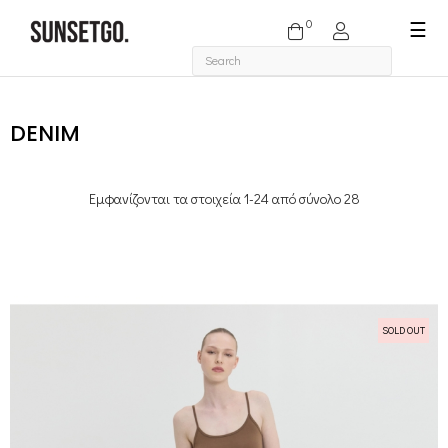
0
Togg
☰
navi
DENIM
Εμφανίζονται τα στοιχεία 1-24 από σύνολο 28
SOLD OUT