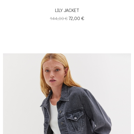
LILY JACKET
Κανονική
Τιμή
72,00 €
144,00 €
τιμή