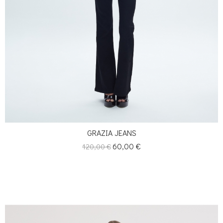
GRAZIA JEANS
Κανονική
Τιμή
60,00 €
120,00 €
τιμή