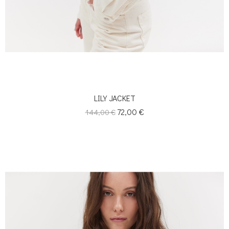
LILY JACKET
Κανονική
Τιμή
72,00 €
144,00 €
τιμή