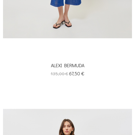
ALEXI BERMUDA
Κανονική
Τιμή
67,50 €
135,00 €
τιμή