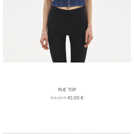
RUE TOP
Κανονική
Τιμή
42,00 €
84,00 €
τιμή