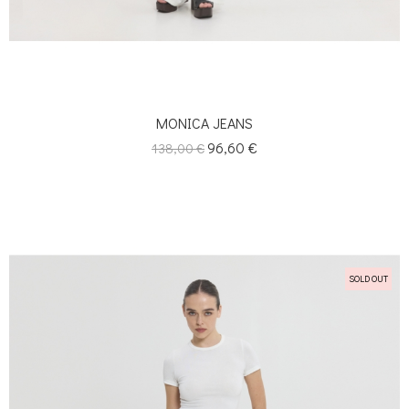
MONICA JEANS
Κανονική
Τιμή
96,60 €
138,00 €
τιμή
SOLD OUT