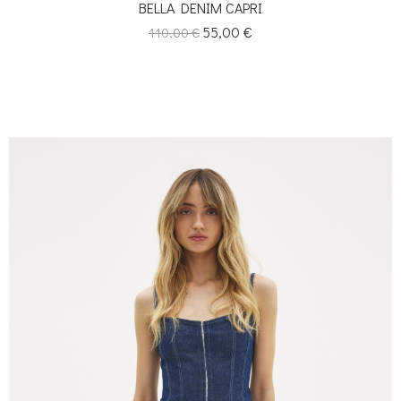
BELLA DENIM CAPRI
Κανονική
Τιμή
55,00 €
110,00 €
τιμή