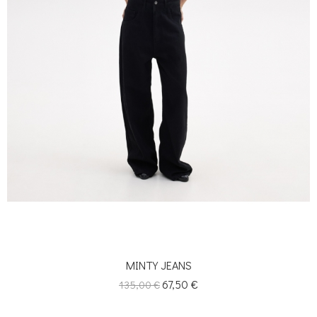
MINTY JEANS
Κανονική
Τιμή
67,50 €
135,00 €
τιμή