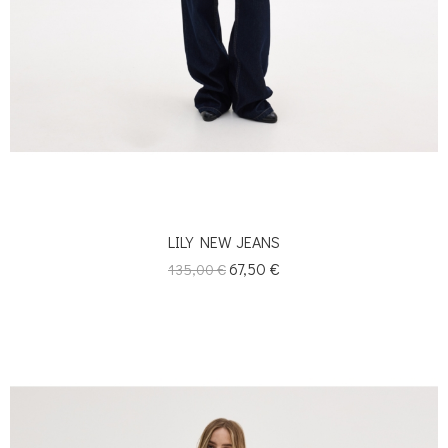
LILY NEW JEANS
Κανονική
Τιμή
67,50 €
135,00 €
τιμή