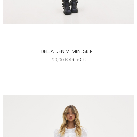
BELLA DENIM MINI SKIRT
Κανονική
Τιμή
49,50 €
99,00 €
τιμή