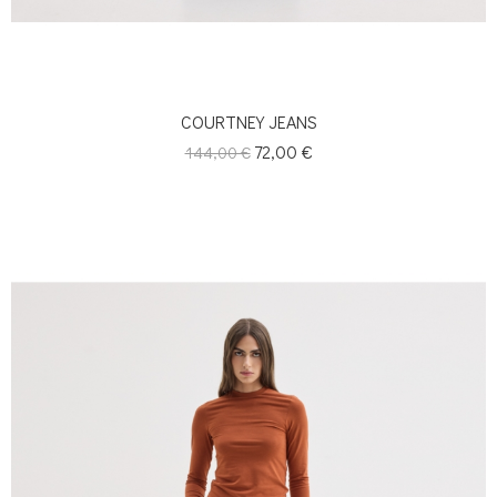
COURTNEY JEANS
Κανονική
Τιμή
72,00 €
144,00 €
τιμή