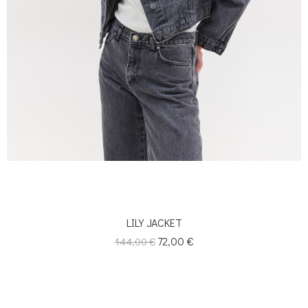
LILY JACKET
Κανονική
Τιμή
72,00 €
144,00 €
τιμή