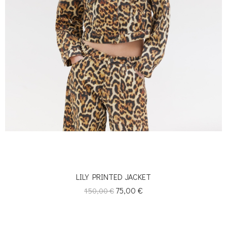
LILY PRINTED JACKET
Κανονική
Τιμή
75,00 €
150,00 €
τιμή