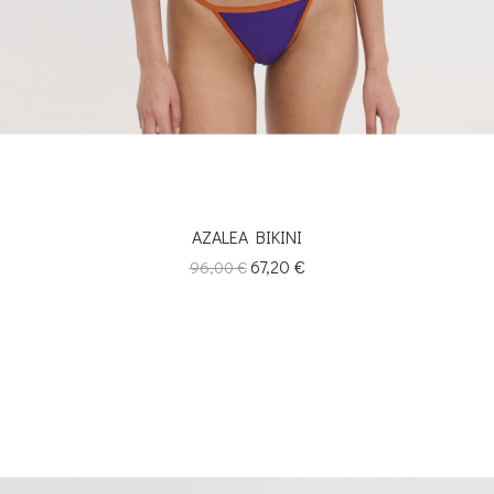
AZALEA BIKINI
Κανονική
Τιμή
67,20 €
96,00 €
τιμή