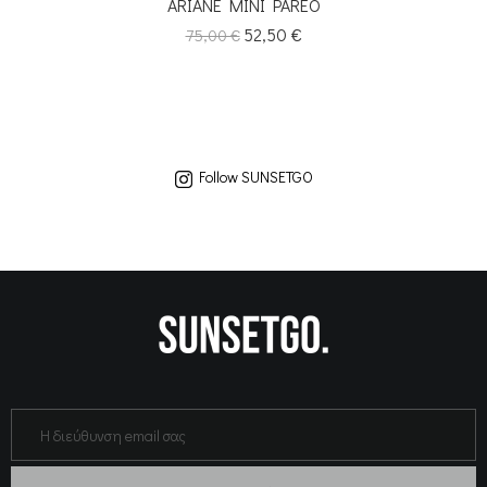
ARIANE MINI PAREO
Κανονική
Τιμή
52,50 €
75,00 €
τιμή
Follow SUNSETGO