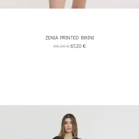
ZENIA PRINTED BIKINI
Κανονική
Τιμή
67,20 €
96,00 €
τιμή