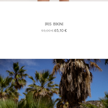
IRIS BIKINI
Κανονική
Τιμή
65,10 €
93,00 €
τιμή