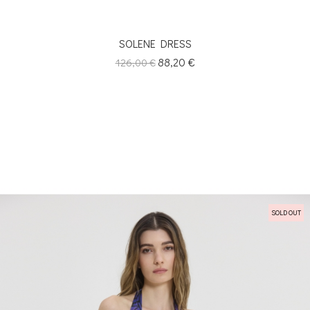
SOLENE DRESS
Κανονική
Τιμή
88,20 €
126,00 €
τιμή
SOLD OUT