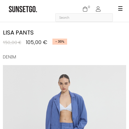
0
Togg
☰
navi
LISA PANTS
105,00 €
150,00 €
- 30%
DENIM