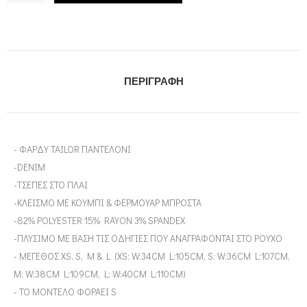
ΠΕΡΙΓΡΑΦΉ
- ΦΑΡΔΥ TAILOR ΠΑΝΤΕΛΟΝΙ
-DENIM
-ΤΣΕΠΕΣ ΣΤΟ ΠΛΑΙ
-ΚΛΕΙΣΜΟ ΜΕ ΚΟΥΜΠΙ & ΦΕΡΜΟΥΑΡ ΜΠΡΟΣΤΑ
-82% POLYESTER 15% RAYON 3% SPANDEX
-ΠΛΥΣΙΜΟ ΜΕ ΒΑΣΗ ΤΙΣ ΟΔΗΓΙΕΣ ΠΟΥ ΑΝΑΓΡΑΦΟΝΤΑΙ ΣΤΟ ΡΟΥΧΟ
- ΜΕΓΕΘΟΣ XS, S, M & L (XS: W:34CM L:105CM, S: W:36CM L:107CM,
M: W:38CM L:109CM, L: W:40CM L:110CM)
- ΤΟ ΜΟΝΤΕΛΟ ΦΟΡΑΕΙ S