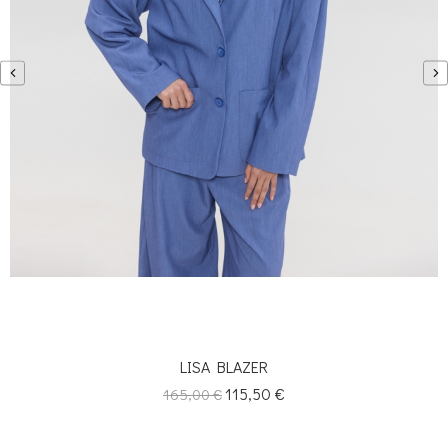
‹
›
LISA BLAZER
Κανονική
Τιμή
115,50 €
165,00 €
τιμή