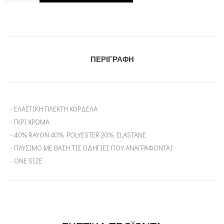
ΠΕΡΙΓΡΑΦΉ
- ΕΛΑΣΤΙΚΗ ΠΛΕΚΤΗ ΚΟΡΔΕΛΑ
- ΓΚΡΙ ΧΡΩΜΑ
- 40% RAYON 40% POLYESTER 20% ELASTANE
- ΠΛΥΣΙΜΟ ΜΕ ΒΑΣΗ ΤΙΣ ΟΔΗΓΙΕΣ ΠΟΥ ΑΝΑΓΡΑΦΟΝΤΑΙ
- ONE SIZE