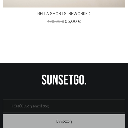
BELLA SHORTS REWORKED
Κανονική
Τιμή
65,00 €
130,00 €
τιμή
Εγγραφή